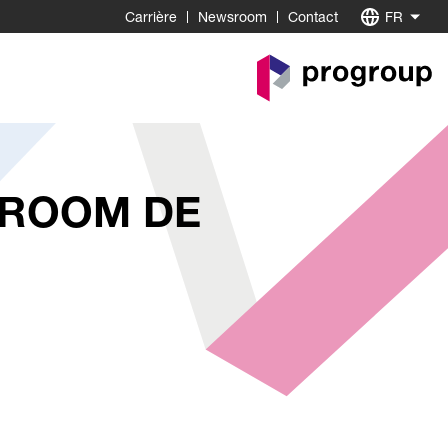
Carrière
Newsroom
Contact
FR
Go
to
Homepage
SROOM DE