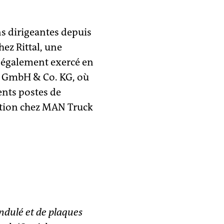
ns dirigeantes depuis
hez Rittal, une
 a également exercé en
rz GmbH & Co. KG, où
rents postes de
ction chez MAN Truck
ndulé et de plaques