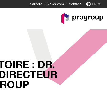
Carrière
Newsroom
Contact
FR
Go
to
Homepage
OIRE : DR.
 DIRECTEUR
GROUP