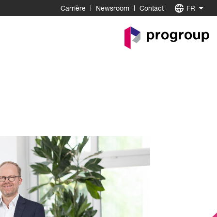
Carrière
Newsroom
Contact
FR
Go
to
Homepage