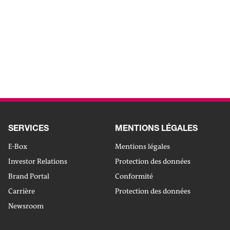
circulaire
ondulé
De l'automatisation
partielle à
l'automatisation complète
ALLER VERS L'ARTICLE
SERVICES
MENTIONS LÉGALES
E-Box
Mentions légales
Investor Relations
Protection des données
Brand Portal
Conformité
Carrière
Protection des données
Newsroom