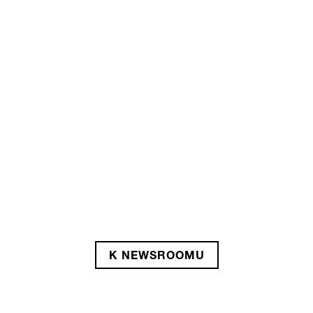
Životní prostředí
Greenfield Burg: Vysazené
stromy a osazené značky
KE ČLÁNKU
Životní prostředí
Méně je více.
KE ČLÁNKU
K NEWSROOMU