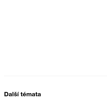
Objednání a informace pomocí
E-boxu
Zákazníci společnosti Progroup mohou
pomocí E-Boxu snadno a rychle objednávat,
upravovat objednávky, kontrolovat dodací
termíny a sledovat zásilky.
ZJISTIT VÍCE
Další témata