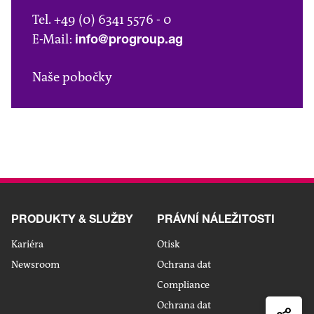
Tel. +49 (0) 6341 5576 - 0
E-Mail:
info@progroup.ag
Naše pobočky
Sdílet
PRODUKTY & SLUŽBY
PRÁVNÍ NÁLEŽITOSTI
maile
Sdílet
Kariéra
Otisk
na
Newsroom
Ochrana dat
Sdílet
Linked
Compliance
na
Sdílet
Ochrana dat
Xingx