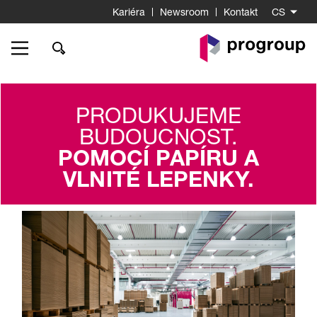
Kariéra
Newsroom
Kontakt
CS
K
startovní
stránce
PRODUKUJEME
BUDOUCNOST.
POMOCÍ PAPÍRU A
VLNITÉ LEPENKY.