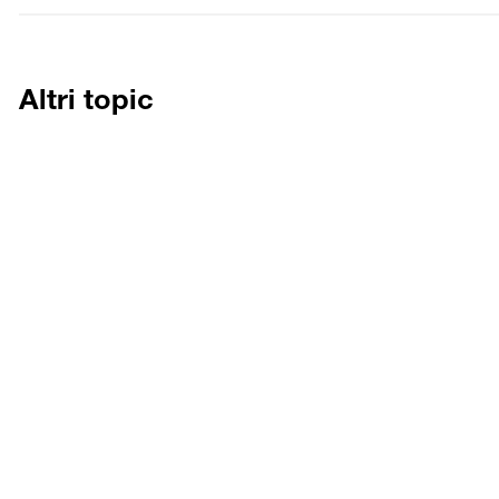
SCOPRI DI PIÙ
Altri topic
Ambiente
Greenfield Burg: Messa a
dimora di alberi e lancio
di messaggi
VAI ALL’ARTICOLO
Ambiente