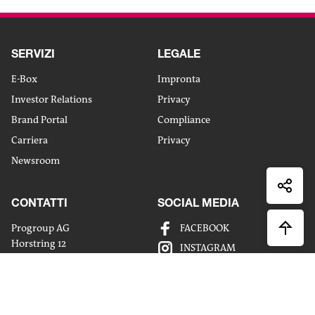
SERVIZI
LEGALE
E-Box
Impronta
Condi
via
Investor Relations
Privacy
Condi
mailm
Brand Portal
Compliance
su
Carriera
Privacy
Condi
Linked
su
Newsroom
Condi
Xingx
su
CONTATTI
SOCIAL MEDIA
Faceb
Progroup AG
FACEBOOK
Horstring 12
INSTAGRAM
76829 Landau
LINKEDIN
Deutschland
XING
Tel. +49 (0) 63 41 / 55 76-0
YOUTUBE