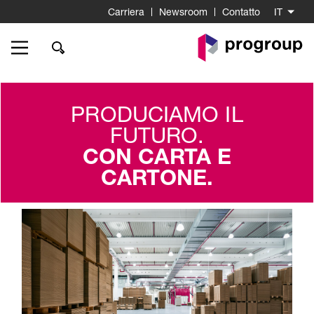
Carriera
Newsroom
Contatto
IT
Go
to
Homepage
PRODUCIAMO IL
FUTURO.
CON CARTA E
CARTONE.