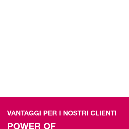
I NOSTRI CONCETTI LOGISTICI
La nostra logistica personalizzata e
ponderata rappresenta un valore
aggiunto per i nostri clienti ed è in
grado di creare fiducia e sicurezza.
SCOPRI DI PIÙ SULLA LOGISTICA
VANTAGGI PER I NOSTRI CLIENTI
POWER OF