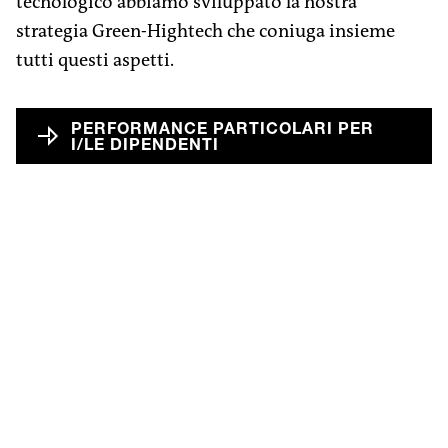
tecnologico abbiamo sviluppato la nostra
strategia Green-Hightech che coniuga insieme
tutti questi aspetti.
PERFORMANCE PARTICOLARI PER
I/LE DIPENDENTI
Lavori all’interno dei nostri
stabilimenti Progroup
altamente moderni
I nostri stabilimenti sono insediamenti