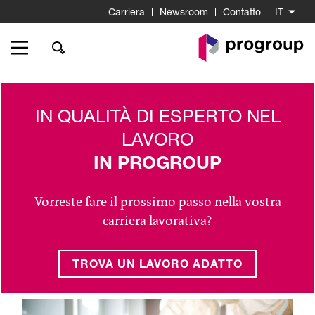
Carriera
Newsroom
Contatto
IT
Go
to
Homepage
IN QUALITÀ DI ESPERTO NEL
LAVORO
IN PROGROUP
Vorreste fare il prossimo passo nella vostra
carriera lavorativa?
TROVA UN LAVORO ADATTO