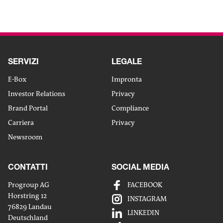
VAI ALLE OFFERTE
SERVIZI
LEGALE
E-Box
Impronta
Investor Relations
Privacy
Brand Portal
Compliance
Carriera
Privacy
Newsroom
CONTATTI
SOCIAL MEDIA
Progroup AG
FACEBOOK
Horstring 12
INSTAGRAM
76829 Landau
Condi
LINKEDIN
Deutschland
via