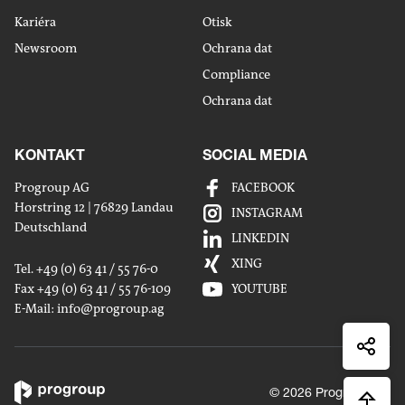
Kariéra
Otisk
Newsroom
Ochrana dat
Compliance
Ochrana dat
KONTAKT
SOCIAL MEDIA
Progroup AG
FACEBOOK
Horstring 12 | 76829 Landau
Sdílet
INSTAGRAM
Deutschland
maile
LINKEDIN
Sdílet
XING
Tel. +49 (0) 63 41 / 55 76-0
na
Fax +49 (0) 63 41 / 55 76-109
YOUTUBE
Sdílet
Linked
E-Mail:
info
@progroup.ag
na
Sdílet
Xingx
na
Faceb
© 2026 Progroup AG