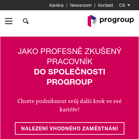
Kariéra
Newsroom
Kontakt
CS
K
startovní
stránce
JAKO PROFESNĚ ZKUŠENÝ
PRACOVNÍK
DO SPOLEČNOSTI
PROGROUP
Chcete podniknout svůj další krok ve své
kariéře?
NALEZENÍ VHODNÉHO ZAMĚSTNÁNÍ