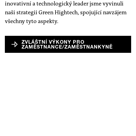
inovativní a technologický leader jsme vyvinuli
naši strategii Green Hightech, spojující navzájem
všechny tyto aspekty.
ZVLÁŠTNÍ VÝKONY PRO
ZAMĚSTNANCE/ZAMĚSTNANKYNĚ
Zaměstnání v našich vysoce
moderních závodech
společnosti Progroup