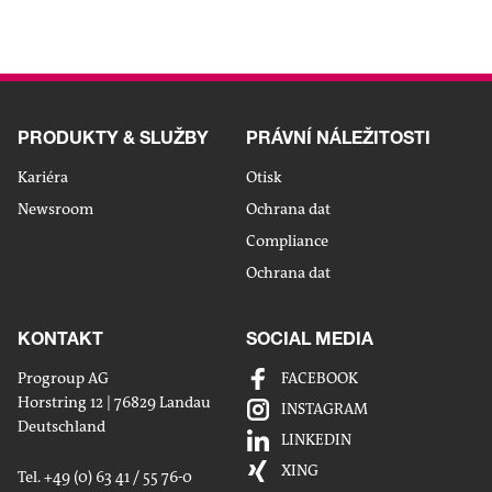
PRODUKTY & SLUŽBY
PRÁVNÍ NÁLEŽITOSTI
Kariéra
Otisk
Newsroom
Ochrana dat
Compliance
Ochrana dat
KONTAKT
SOCIAL MEDIA
Progroup AG
FACEBOOK
Horstring 12 | 76829 Landau
Sdílet
INSTAGRAM
Deutschland
maile
LINKEDIN
Sdílet
XING
Tel. +49 (0) 63 41 / 55 76-0
na