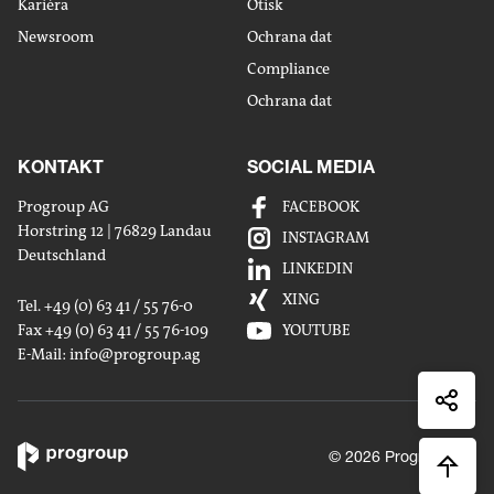
Kariéra
Otisk
Newsroom
Ochrana dat
Compliance
Ochrana dat
KONTAKT
SOCIAL MEDIA
Progroup AG
FACEBOOK
Horstring 12 | 76829 Landau
Sdílet
INSTAGRAM
Deutschland
maile
LINKEDIN
Sdílet
XING
Tel. +49 (0) 63 41 / 55 76-0
na
Fax +49 (0) 63 41 / 55 76-109
YOUTUBE
Sdílet
Linked
E-Mail:
info
@progroup.ag
na
Sdílet
Xingx
na
Faceb
© 2026 Progroup AG