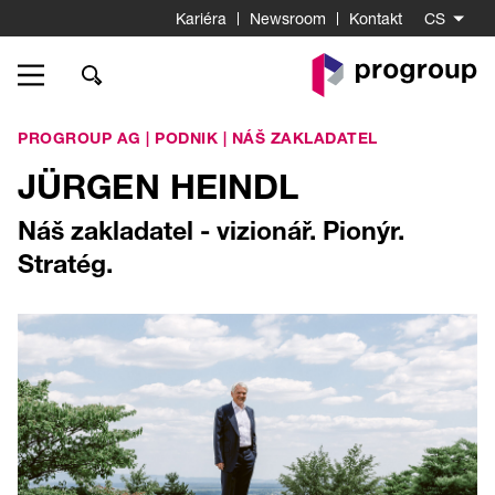
Kariéra
Newsroom
Kontakt
CS
K
startovní
stránce
PROGROUP AG
|
PODNIK
|
NÁŠ ZAKLADATEL
JÜRGEN HEINDL
Náš zakladatel - vizionář. Pionýr.
Stratég.