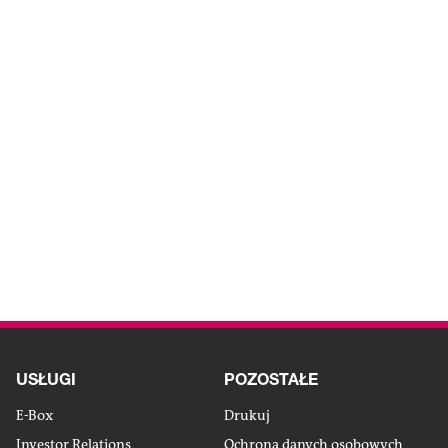
Gospodarka
Firma
Tektura
okrężna
falista
Od automatyki do pełnej
automatyki
DO ARTYKUŁU
USŁUGI
POZOSTAŁE
E-Box
Drukuj
Investor Relations
Ochrona danych osobowych