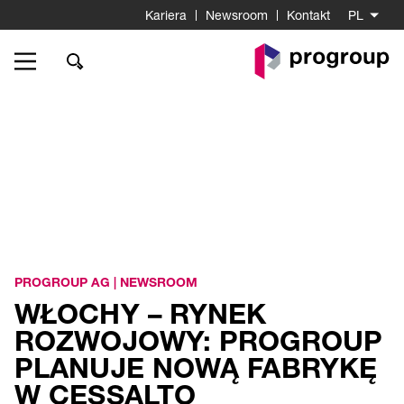
Kariera
Newsroom
Kontakt
PL
Do
strony
startowej
PROGROUP AG
|
NEWSROOM
WŁOCHY – RYNEK
ROZWOJOWY: PROGROUP
PLANUJE NOWĄ FABRYKĘ
W CESSALTO