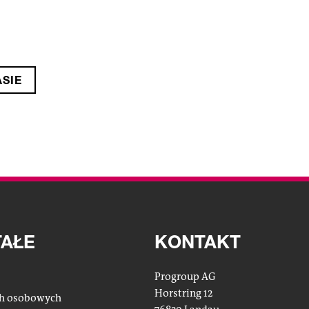
SIE
AŁE
KONTAKT
Progroup AG
Horstring 12
ch osobowych