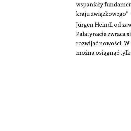
wspaniały fundament
kraju związkowego” -
Jürgen Heindl od zaw
Palatynacie zwraca s
rozwijać nowości. W r
można osiągnąć tylk