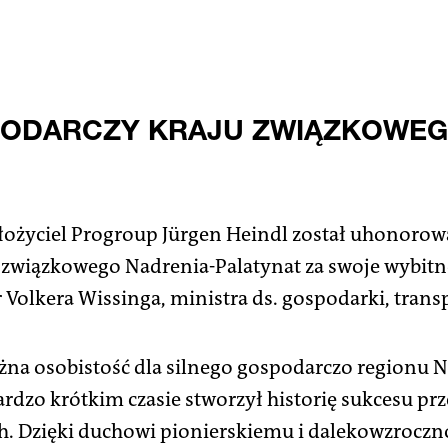
ODARCZY KRAJU ZWIĄZKOWEG
łożyciel Progroup Jürgen Heindl został uhonor
związkowego Nadrenia-Palatynat za swoje wybitne
 Volkera Wissinga, ministra ds. gospodarki, transp
żna osobistość dla silnego gospodarczo regionu N
rdzo krótkim czasie stworzył historię sukcesu prz
h. Dzięki duchowi pionierskiemu i dalekowzroczn