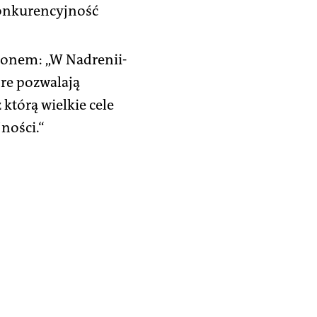
konkurencyjność
gionem: „W Nadrenii-
óre pozwalają
 którą wielkie cele
ności.“