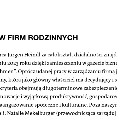
AW FIRM RODZINNYCH
ca Jürgen Heindl za całokształt działalności znaj
iu 2023 roku dzięki zamieszczeniu w gazecie bizn
hmen”. Oprócz udanej pracy w zarządzaniu firmą 
ny, która jako główny właściciel ma decydujący i
e kryteria obejmują długoterminowe zabezpieczeni
innowacje i wyjątkową produktywność, gospodarow
zaangażowanie społeczne i kulturalne. Poza nasz
li: Natalie Mekelburger (przewodnicząca zarządu|