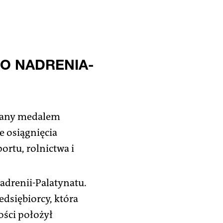
O NADRENIA-
owany medalem
 osiągnięcia
ortu, rolnictwa i
adrenii-Palatynatu.
edsiębiorcy, która
ości położył