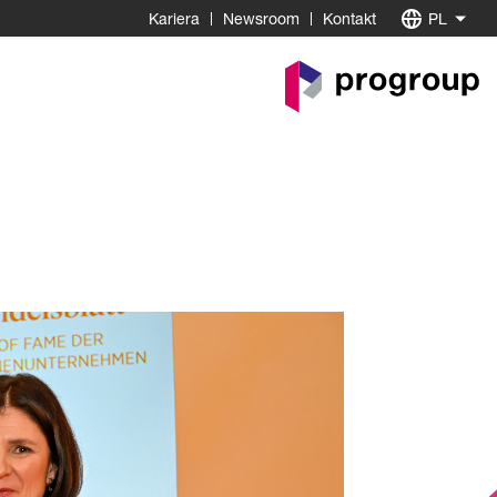
Kariera
Newsroom
Kontakt
PL
Do
strony
startowej