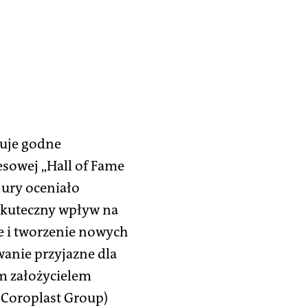
duje godne
esowej „Hall of Fame
jury oceniało
 skuteczny wpływ na
e i tworzenie nowych
anie przyjazne dla
ym założycielem
 Coroplast Group)