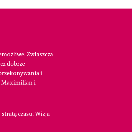
iemożliwe. Zwłaszcza
ócz dobrze
przekonywania i
e Maximilian i
 stratą czasu. Wizja