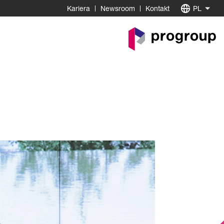
Kariera
Newsroom
Kontakt
PL
Do
strony
startowej