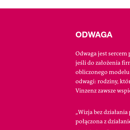
ODWAGA
Odwaga jest sercem p
jeśli do założenia f
obliczonego modelu 
odwagi: rodziny, któr
Vinzenz zawsze wspie
Wizja bez działania 
„
połączona z działan