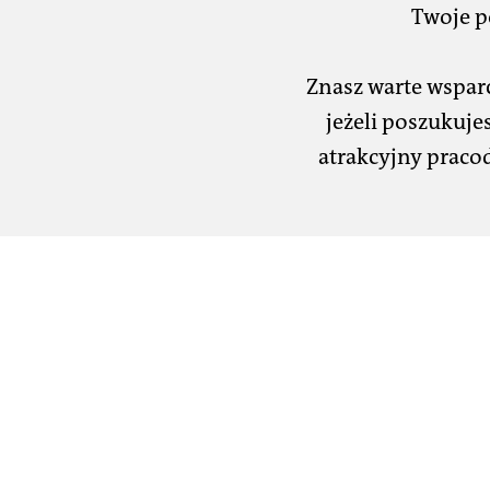
Twoje p
Znasz warte wspar
jeżeli poszukuj
atrakcyjny praco