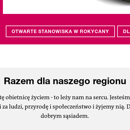
To jest to, co nas wyróżnia.
OTWARTE STANOWISKA W ROKYCANY
DL
Razem dla naszego regionu
ę obietnicę życiem - to leży nam na sercu. Jesteś
za ludzi, przyrodę i społeczeństwo i żyjemy nią.
dobrym sąsiadem.