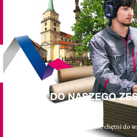
DOŁĄCZ DO NASZEGO ZES
My to Progroup.
Jesteśmy proaktywni, innowacyjni, chętni do 
osiągnięcia naszych celów.