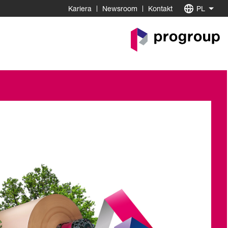
Kariera
Newsroom
Kontakt
PL
Do
strony
startowej