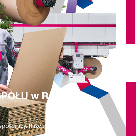
POŁU w Rokycany
współpracy. Razem jako zespół dążymy do