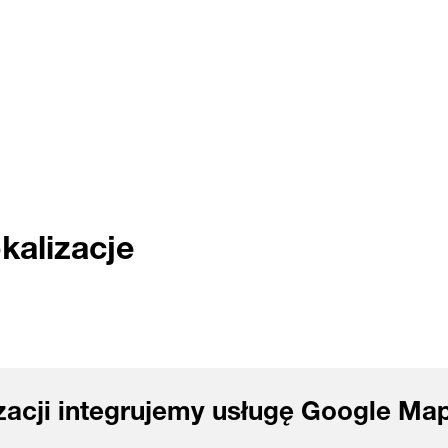
Progroup Board s.r.o.
Arbesova 1003/III
33701 Rokycany
Republika Czeska
+420371 744-400
info
@progroup.ag
kalizacje
DO TRASY
izacji integrujemy usługę Google M