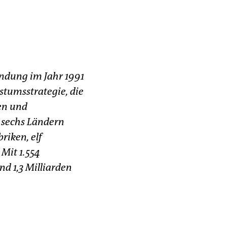
ündung im Jahr 1991
tumsstrategie, die
en und
 sechs Ländern
riken, elf
Mit 1.554
d 1,3 Milliarden