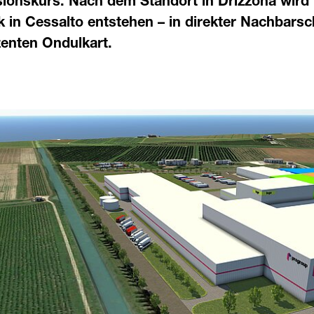
nsionskurs. Nach dem Standort in Drizzona wird
 in Cessalto entstehen – in direkter Nachbars
enten Ondulkart.