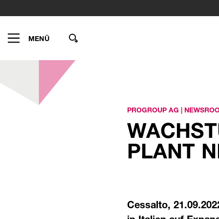
MENÜ
PROGROUP AG
|
NEWSRO
WACHST
PLANT N
Cessalto, 21.09.202