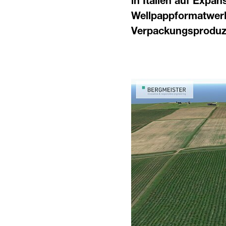
in Italien auf Expa
Wellpappformatwerk
Verpackungsproduz