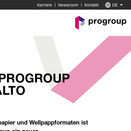
Karriere
Newsroom
Kontakt
DE
Go
to
Homepage
 PROGROUP
ALTO
papier und Wellpappformaten ist