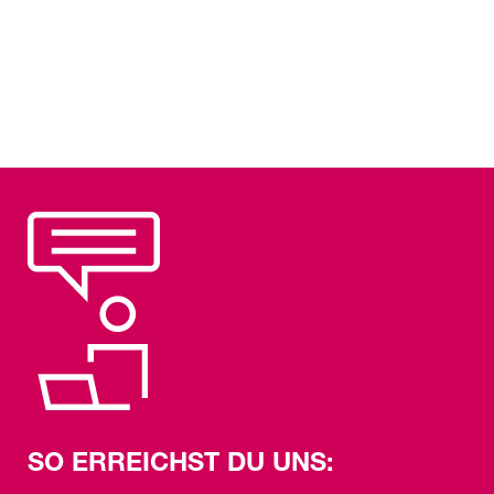
Weitere Information zur Verarbeitung deiner
personenbezogenen Daten findest du in unserer
Datenschutzerklärung
.
SO ERREICHST DU UNS: