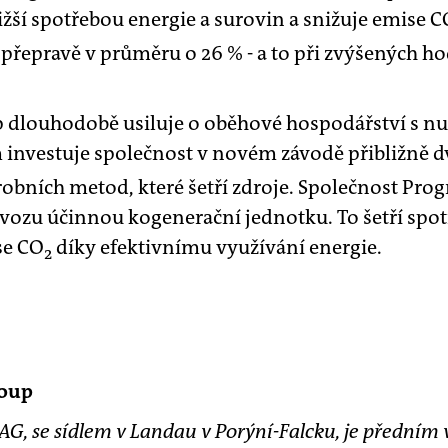
žší spotřebou energie a surovin a snižuje emise C
 přepravě v průměru o 26 % - a to při zvýšených h
 dlouhodobě usiluje o oběhové hospodářství s 
m investuje společnost v novém závodě přibližně d
obních metod, které šetří zdroje. Společnost Pro
vozu účinnou kogenerační jednotku. To šetří spotř
se CO
díky efektivnímu využívání energie.
2
roup
AG, se sídlem v Landau v Porýní-Falcku, je předním