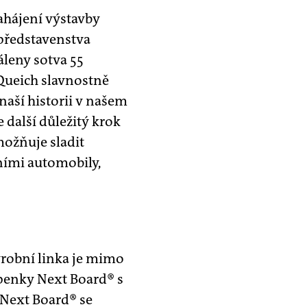
zahájení výstavby
 představenstva
áleny sotva 55
 Queich slavnostně
aší historii v našem
další důležitý krok
ožňuje sladit
ními automobily,
ýrobní linka je mimo
lepenky Next Board® s
a Next Board® se