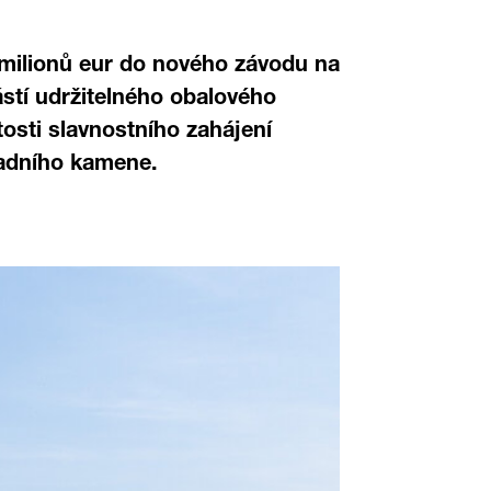
 milionů eur do nového závodu na
ástí udržitelného obalového
tosti slavnostního zahájení
ladního kamene.