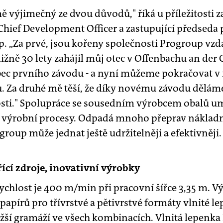
ě výjimečný ze dvou důvodů," říká u příležitosti 
hief Development Officer a zastupující předseda
. „Za prvé, jsou kořeny společnosti Progroup vzd
ližně 30 lety zahájil můj otec v Offenbachu an der
ec prvního závodu - a nyní můžeme pokračovat v n
Za druhé mě těší, že díky novému závodu děláme 
sti." Spolupráce se sousedním výrobcem obalů um
 a výrobní procesy. Odpadá mnoho přeprav náklad
roup může jednat ještě udržitelněji a efektivněji.
ící zdroje, inovativní výrobky
chlost je 400 m/min při pracovní šířce 3,35 m. V
 papírů pro třívrstvé a pětivrstvé formáty vlnité 
 nižší gramáží ve všech kombinacích. Vlnitá lepenk