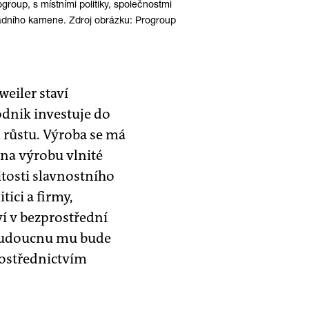
group, s místními politiky, společnostmi
kladního kamene. Zdroj obrázku: Progroup
eiler staví
dnik investuje do
i růstu. Výroba se má
 na výrobu vlnité
tosti slavnostního
tici a firmy,
ví v bezprostřední
 budoucnu mu bude
rostřednictvím