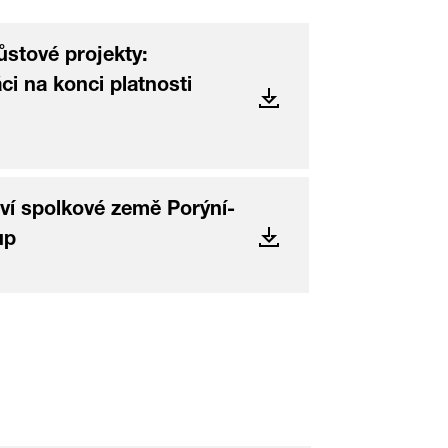
ůstové projekty:
i na konci platnosti
ví spolkové země Porýní-
up