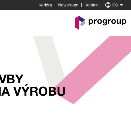
Kariéra
Newsroom
Kontakt
CS
K
startovní
stránce
AVBY
NA VÝROBU