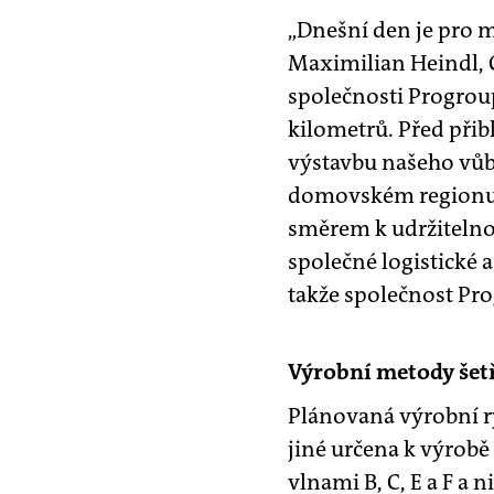
„Dnešní den je pro m
Maximilian Heindl, C
společnosti Progroup
kilometrů. Před přib
výstavbu našeho vůb
domovském regionu. 
směrem k udržitelno
společné logistické
takže společnost Prog
Výrobní metody šetř
Plánovaná výrobní ry
jiné určena k výrobě
vlnami B, C, E a F a