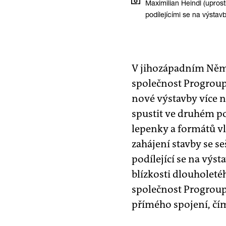
Maximilian Heindl (uprost
podílejícími se na výsta
V jihozápadním Něme
společnost Progroup
nové výstavby více n
spustit ve druhém po
lepenky a formátů vl
zahájení stavby se se
podílející se na výst
blízkosti dlouholet
společnost Progroup
přímého spojení, čím