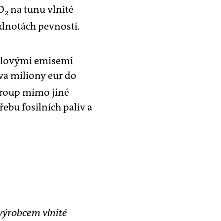
O
na tunu vlnité
2
odnotách pevnosti.
nulovými emisemi
va miliony eur do
group mimo jiné
ebu fosilních paliv a
 výrobcem vlnité