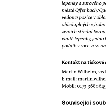
lepenky a surového pa
městě Offenbach/Queic
vedoucí pozice v obla
ohleduplných výrobní
zemích střední Evrop
vlnité lepenky, jedno
podnik v roce 2021 obr
Kontakt na tiskové 
Martin Wilhelm, ve
E-mail: martin.wil
Mobil: 0173-368064
Související sou