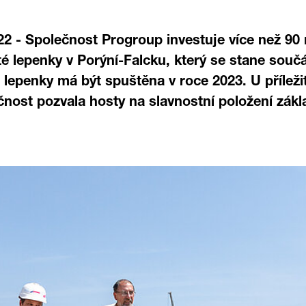
22 - Společnost Progroup investuje více než 90
té lepenky v Porýní-Falcku, který se stane souč
é lepenky má být spuštěna v roce 2023. U příleži
čnost pozvala hosty na slavnostní položení zák