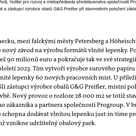
řed), ředitel pro rozvoj a místopředseda představenstva společnosti Pro
vbě a zástupci výrobce obalů G&G Preißer při slavnostním položení zá
cku, mezi falckými městy Petersberg a Höheischw
 nový závod na výrobu formátů vlnité lepenky. Po
ež 90 milionů euro a pokračuje tak ve své strategi
loletí 2023. Tím vytvoří výrobce surového papíru
nité lepenky 60 nových pracovních míst. U příleži
šli zástupci výrobce obalů G&G Preißer, místní poli
avbě. Nový provoz o rozloze 28 000 m2 se totiž sta
ého zákazníka a partnera společnosti Progroup. V
 schopna dodávat vlnitou lepenku just-in-time p
ž vznikne udržitelný obalový park.