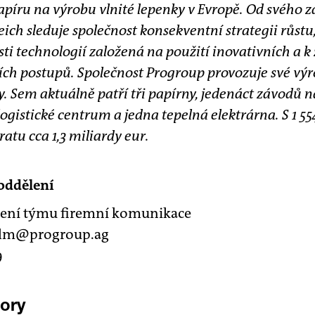
píru na výrobu vlnité lepenky v Evropě. Od svého za
h sleduje společnost konsekventní strategii růstu,
sti technologií založená na použití inovativních a k
ch postupů. Společnost Progroup provozuje své výro
y. Sem aktuálně patří tři papírny, jedenáct závodů 
 logistické centrum a jedna tepelná elektrárna. S 1 
atu cca 1,3 miliardy eur.
oddělení
dení týmu firemní komunikace
helm@progroup.ag
9
bory