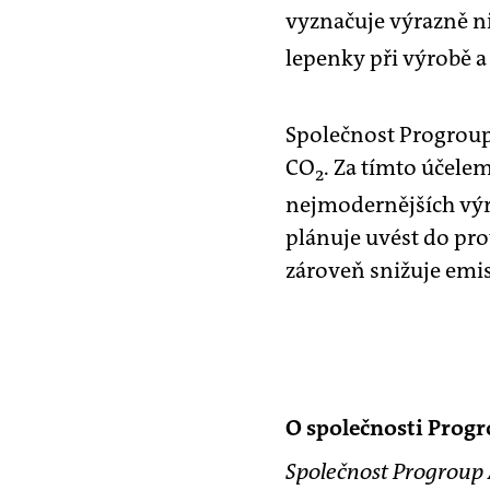
vyznačuje výrazně ni
lepenky při výrobě a
Společnost Progroup
CO
. Za tímto účele
2
nejmodernějších výr
plánuje uvést do pro
zároveň snižuje emi
O společnosti Prog
Společnost Progroup 