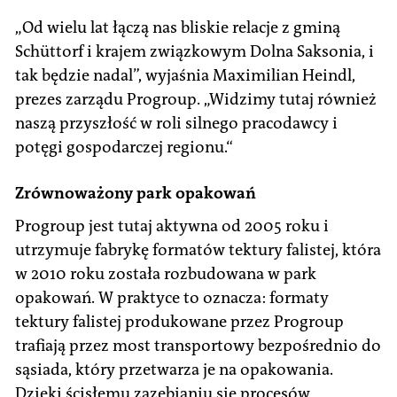
„Od wielu lat łączą nas bliskie relacje z gminą
Schüttorf i krajem związkowym Dolna Saksonia, i
tak będzie nadal”, wyjaśnia Maximilian Heindl,
prezes zarządu Progroup. „Widzimy tutaj również
naszą przyszłość w roli silnego pracodawcy i
potęgi gospodarczej regionu.“
Zrównoważony park opakowań
Progroup jest tutaj aktywna od 2005 roku i
utrzymuje fabrykę formatów tektury falistej, która
w 2010 roku została rozbudowana w park
opakowań. W praktyce to oznacza: formaty
tektury falistej produkowane przez Progroup
trafiają przez most transportowy bezpośrednio do
sąsiada, który przetwarza je na opakowania.
Dzięki ścisłemu zazębianiu się procesów