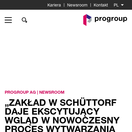
Kariera
Newsroom
Kontakt
PL
Do
strony
startowej
PROGROUP AG
|
NEWSROOM
„ZAKŁAD W SCHÜTTORF
DAJE EKSCYTUJĄCY
WGLĄD W NOWOCZESNY
PROCES WYTWARZANIA