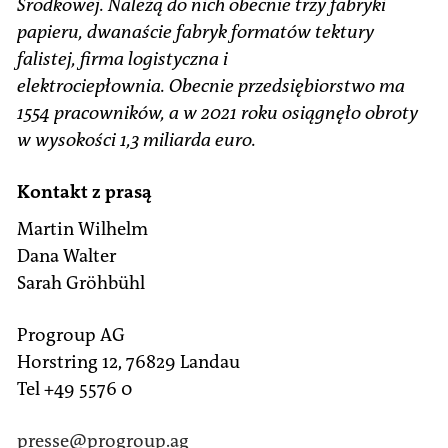
Środkowej.
Należą do nich obecnie trzy fabryki
papieru, dwanaście fabryk formatów tektury
falistej, firma logistyczna i
elektrociepłownia.
Obecnie przedsiębiorstwo ma
1554 pracowników, a w 2021 roku osiągnęło obroty
w wysokości 1,3 miliarda euro.
Kontakt z prasą
Martin Wilhelm
Dana Walter
Sarah Gröhbühl
Progroup AG
Horstring 12, 76829 Landau
Tel +49 5576 0
presse
@progroup.ag