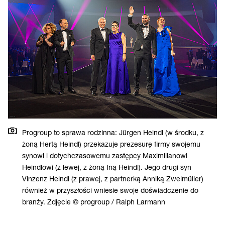
Progroup to sprawa rodzinna: Jürgen Heindl (w środku, z
żoną Hertą Heindl) przekazuje prezesurę firmy swojemu
synowi i dotychczasowemu zastępcy Maximilianowi
Heindlowi (z lewej, z żoną Iną Heindl). Jego drugi syn
Vinzenz Heindl (z prawej, z partnerką Anniką Zweimüller)
również w przyszłości wniesie swoje doświadczenie do
branży. Zdjęcie © progroup / Ralph Larmann