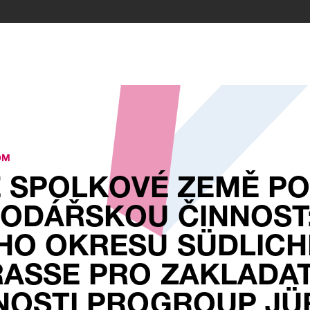
OM
 SPOLKOVÉ ZEMĚ PO
ODÁŘSKOU ČINNOST
HO OKRESU SÜDLICH
ASSE PRO ZAKLADATE
STI PROGROUP JÜR