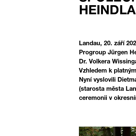
EINDLA
Landau, 20. září 20
Progroup Jürgen Hei
Dr. Volkera Wissing
Vzhledem k platným
Nyní vyslovili Diet
(starosta města Lan
ceremonii v okresn