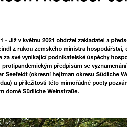
21 - Již v květnu 2021 obdržel zakladatel a pře
ndl z rukou zemského ministra hospodářství, d
a za své vynikající podnikatelské úspěchy hosp
 protipandemickým předpisům se vyznamenání 
mar Seefeldt (okresní hejtman okresu Südliche 
dau) u příležitosti této mimořádné pocty pozvá
ím domě Südliche Weinstraße.