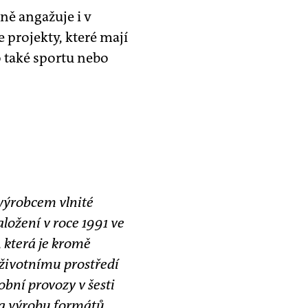
ně angažuje i v
e projekty, které mají
o také sportu nebo
 výrobcem vlnité
ložení v roce 1991 ve
 která je kromě
 životnímu prostředí
bní provozy v šesti
na výrobu formátů