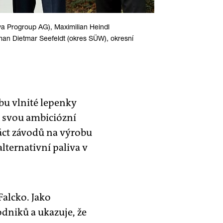
a Progroup AG), Maximilian Heindl
man Dietmar Seefeldt (okres SÜW), okresní
bu vlnité lepenky
e svou ambiciózní
náct závodů na výrobu
lternativní paliva v
Falcko. Jako
dniků a ukazuje, že