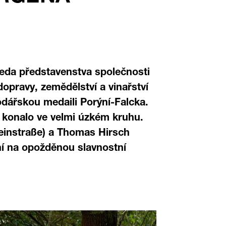
dseda představenstva společnosti
opravy, zemědělství a vinařství
odářskou medaili Porýní-Falcka.
konalo ve velmi úzkém kruhu.
Weinstraße) a Thomas Hirsch
ní na opožděnou slavnostní