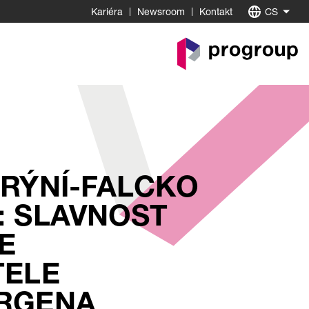
Kariéra
Newsroom
Kontakt
CS
K
startovní
stránce
RÝNÍ-FALCKO
: SLAVNOST
E
LE S
GENA H