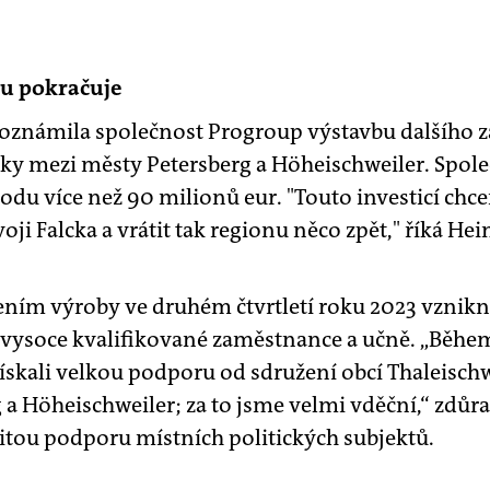
tu pokračuje
 oznámila společnost Progroup výstavbu dalšího 
ky mezi městy Petersberg a Höheischweiler. Spole
du více než 90 milionů eur. "Touto investicí chce
i Falcka a vrátit tak regionu něco zpět," říká Hei
ním výroby ve druhém čtvrtletí roku 2023 vznik
 vysoce kvalifikované zaměstnance a učně. „Běhe
ískali velkou podporu od sdružení obcí Thaleisch
 a Höheischweiler; za to jsme velmi vděční,“ zdůra
itou podporu místních politických subjektů.