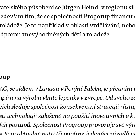
elského působení se Jürgen Heindl v regionu sil
především tím, že se společností Progorup financuj
 mládeže. Je to například v oblasti vzdělávání, neb
odporou znevýhodněných dětí a mládeže.
roup
AG, se sídlem v Landau v Porýní-Falcku, je předním
píru na výrobu vlnité lepenky v Evropě. Od svého za
h sleduje společnost konsekventní strategii růstu,
sti technologií založená na použití inovativních a k
ch postupů. Společnost Progroup provozuje své výro
y. Sem aktuálně patří tři papírny, jedenáct závodů 