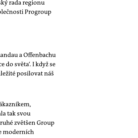
ský rada regionu
olečnosti Progroup
 Landau a Offenbachu
e do světa‘. I když se
ležité posilovat náš
zákazníkem,
la tak svou
druhé zvětšen Group
ce moderních