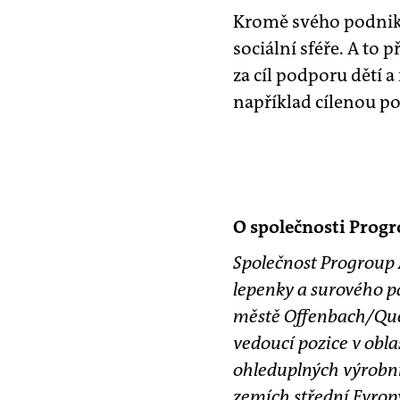
Kromě svého podnikat
sociální sféře. A to 
za cíl podporu dětí a
například cílenou p
O společnosti Prog
Společnost Progroup 
lepenky a surového pa
městě Offenbach/Queic
vedoucí pozice v obla
ohleduplných výrobní
zemích střední Evrop