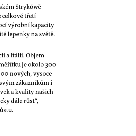
olském Strykówě
celkově třetí
ocí výrobní kapacity
té lepenky na světě.
i a Itálii. Objem
měřítku je okolo 300
 200 nových, vysoce
 svým zákazníkům i
ek a kvality našich
ky dále růst“,
ůstu.