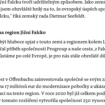
ýní-Falcku tvoří udržitelným způsobem. Jako zem
jsem obzvláště hrdý na to, že evropský úspěch sp
alcku," říká zemský rada Dietmar Seefeldt.
 region Jižní Falcko
í být hluboce spjat s touto zemí a regionem kolem
čal příběh společnosti Progroup a naše cesta ‚z Falc
stáme po celé Evropě, je pro nás stále obzvlášť dů
ost v Offenbachu zainvestovala společně se svým 
ba 17 miliónů eur do modernizace pobočky a ukáza
i na tento region. V roce 2020 byl již celkem po
y tomuto rozšíření vytvořila společnost 250 vyso