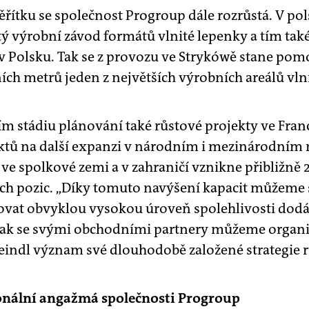
řítku se společnost Progroup dále rozrůstá. V p
ý výrobní závod formátů vlnité lepenky a tím také 
v Polsku. Tak se z provozu ve Strykówě stane pom
ích metrů jeden z největších výrobních areálů vlni
m stádiu plánování také růstové projekty ve Franci
ektů na další expanzi v národním i mezinárodním 
ve spolkové zemi a v zahraničí vznikne přibližně
h pozic. „Díky tomuto navýšení kapacit můžeme
vat obvyklou vysokou úroveň spolehlivosti dodáv
tak se svými obchodními partnery můžeme organic
eindl význam své dlouhodobě založené strategie r
onální angažmá společnosti Progroup