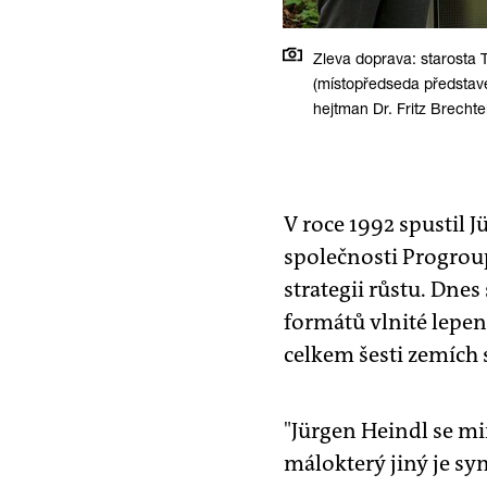
Zleva doprava: starosta
(místopředseda představe
hejtman Dr. Fritz Brecht
V roce 1992 spustil 
společnosti Progroup
strategii růstu. Dne
formátů vlnité lepenk
celkem šesti zemích 
"Jürgen Heindl se mi
málokterý jiný je sy