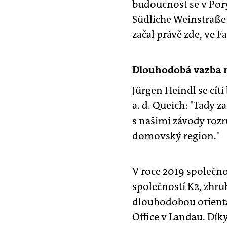
budoucnost se v Por
Südliche Weinstraße 
začal právě zde, ve F
Dlouhodobá vazba na
Jürgen Heindl se cít
a. d. Queich: "Tady za
s našimi závody rozrů
domovský region."
V roce 2019 společn
společností K2, zhru
dlouhodobou orientac
Office v Landau. Dík