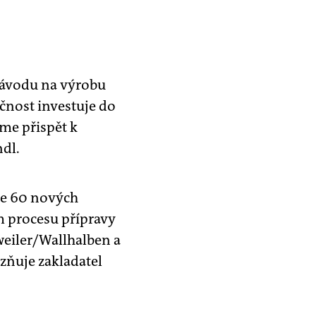
závodu na výrobu
čnost investuje do
me přispět k
ndl.
ne 60 nových
m procesu přípravy
weiler/Wallhalben a
zňuje zakladatel