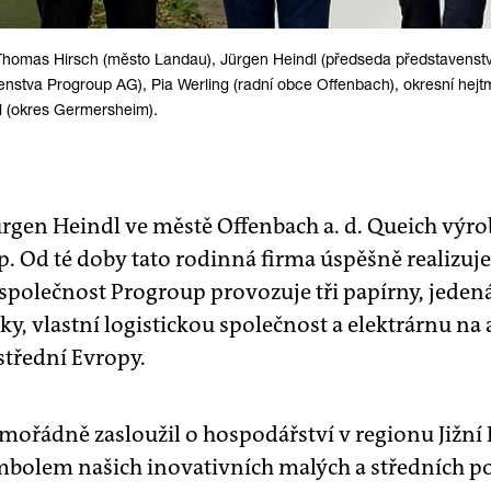
 Thomas Hirsch (město Landau), Jürgen Heindl (předseda představenstv
nstva Progroup AG), Pia Werling (radní obce Offenbach), okresní hejt
el (okres Germersheim).
Jürgen Heindl ve městě Offenbach a. d. Queich výro
. Od té doby tato rodinná firma úspěšně realizuj
s společnost Progroup provozuje tři papírny, jede
y, vlastní logistickou společnost a elektrárnu na a
střední Evropy.
mořádně zasloužil o hospodářství v regionu Jižní 
mbolem našich inovativních malých a středních po