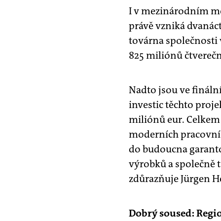
I v mezinárodním mě
právě vzniká dvanáct
továrna společnosti 
825 miliónů čtverečn
Nadto jsou ve finální
investic těchto proj
miliónů eur. Celkem 
moderních pracovníc
do budoucna garanto
výrobků a společně 
zdůrazňuje Jürgen H
Dobrý soused: Regi