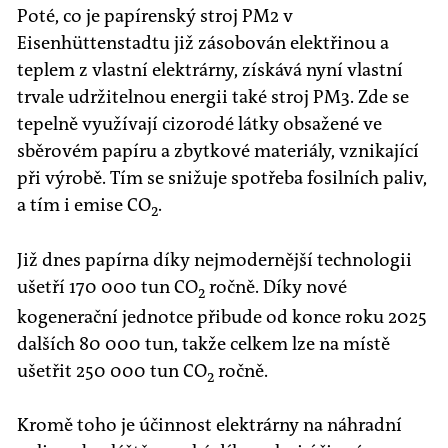
Poté, co je papírenský stroj PM2 v
Eisenhüttenstadtu již zásobován elektřinou a
teplem z vlastní elektrárny, získává nyní vlastní
trvale udržitelnou energii také stroj PM3. Zde se
tepelně využívají cizorodé látky obsažené ve
sběrovém papíru a zbytkové materiály, vznikající
při výrobě. Tím se snižuje spotřeba fosilních paliv,
a tím i emise CO
.
2
Již dnes papírna díky nejmodernější technologii
ušetří 170 000 tun CO
ročně. Díky nové
2
kogenerační jednotce přibude od konce roku 2025
dalších 80 000 tun, takže celkem lze na místě
ušetřit 250 000 tun CO
ročně.
2
Kromě toho je účinnost elektrárny na náhradní