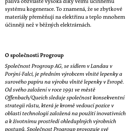
paliva obzvláště vysoká díky velmi účinnému
systému kogenerace. To znamená, že se zbytkové
materiály přeměňují na elektřinu a teplo mnohem
účinněji než v běžných elektrárnách.
O společnosti Progroup
Společnost Progroup AG, se sídlem v Landau v
Porýní-Falci, je předním výrobcem vlnité lepenky a
surového papíru na výrobu vlnité lepenky v Evropě.
Od svého založení v roce 1991 ve městě
Offenbach/Queich sleduje společnost konsekventní
strategii růstu, která je kromě vedoucí pozice v
oblasti technologií založená na použití inovativních
a k životnímu prostředí ohleduplných výrobních
postupů. Společnost Progroup provozuje své