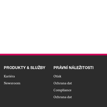
Oběhové
Společnost
Vlnitá
hospodářství
lepenka
Od automatiky k plné
automatizaci
KE ČLÁNKU
PRODUKTY & SLUŽBY
PRÁVNÍ NÁLEŽITOSTI
Kariéra
Otisk
Newsroom
Ochrana dat
Compliance
Ochrana dat