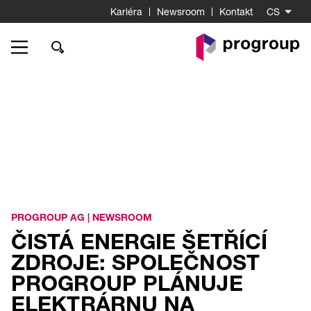
Kariéra
Newsroom
Kontakt
CS
K
startovní
stránce
PROGROUP AG
|
NEWSROOM
ČISTÁ ENERGIE ŠETŘÍCÍ
ZDROJE: SPOLEČNOST
PROGROUP PLÁNUJE
ELEKTRÁRNU NA