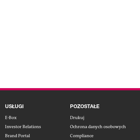
Gospodarka
Firma
Tektura
okrężna
falista
Od automatyki do pełnej
automatyki
DO ARTYKUŁU
USŁUGI
POZOSTAŁE
E-Box
Drukuj
Investor Relations
Ochrona danych osobowych
Brand Portal
Compliance