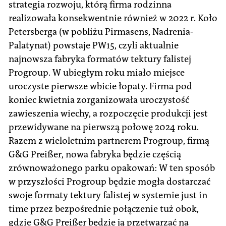
strategia rozwoju, którą firma rodzinna
realizowała konsekwentnie również w 2022 r. Koło
Petersberga (w pobliżu Pirmasens, Nadrenia-
Palatynat) powstaje PW15, czyli aktualnie
najnowsza fabryka formatów tektury falistej
Progroup. W ubiegłym roku miało miejsce
uroczyste pierwsze wbicie łopaty. Firma pod
koniec kwietnia zorganizowała uroczystość
zawieszenia wiechy, a rozpoczęcie produkcji jest
przewidywane na pierwszą połowę 2024 roku.
Razem z wieloletnim partnerem Progroup, firmą
G&G Preißer, nowa fabryka będzie częścią
zrównoważonego parku opakowań: W ten sposób
w przyszłości Progroup będzie mogła dostarczać
swoje formaty tektury falistej w systemie just in
time przez bezpośrednie połączenie tuż obok,
gdzie G&G Preißer będzie ją przetwarzać na