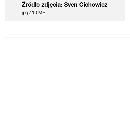
Źródło zdjęcia: Sven Cichowicz
jpg / 10 MB
Gospodarka
Firma
Tektura
okrężna
falista
Od automatyki do pełnej
automatyki
DO ARTYKUŁU