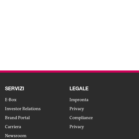
Ambiente
Fare di più con meno.
VAI ALL’ARTICOLO
SERVIZI
LEGALE
E-Box
Impronta
Investor Relations
Privacy
Brand Portal
Compliance
Carriera
Privacy
Newsroom