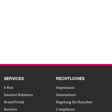
packaging
ZUM ARTIKEL
Kreislaufwirtschaft
Unternehmen
We
Von der Automatik zur
Vollautomatik
ZUM ARTIKEL
SERVICES
RECHTLICHES
E-Box
Impressum
Investor Relations
Datenschutz
Brand Portal
Regelung für Besucher
Karriere
Compliance