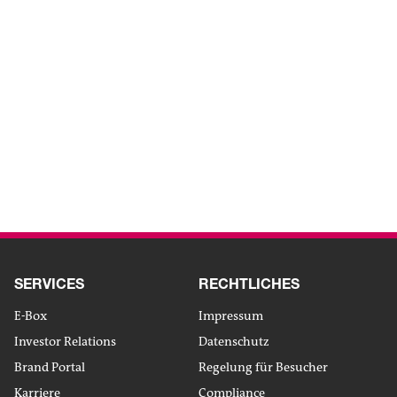
packaging
ZUM ARTIKEL
Kreislaufwirtschaft
Unternehmen
We
Von der Automatik zur
Vollautomatik
ZUM ARTIKEL
SERVICES
RECHTLICHES
E-Box
Impressum
Investor Relations
Datenschutz
Brand Portal
Regelung für Besucher
Karriere
Compliance