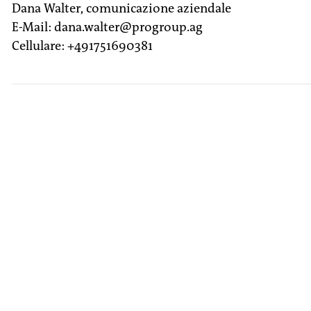
Dana Walter, comunicazione aziendale
E-Mail: dana.walter@progroup.ag
Cellulare: +491751690381
Economia
Azienda
Cartone
circolare
ondulato
Dall’automatico
all’automazione totale
VAI ALL’ARTICOLO