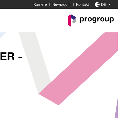
Karriere
Newsroom
Kontakt
DE
Go
to
Homepage
ER -