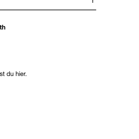
th
est du
hier
.