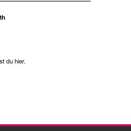
th
est du
hier
.