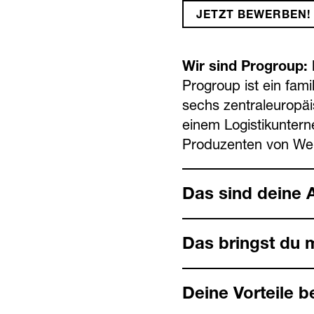
JETZT BEWERBEN!
Wir sind Progroup: M
Progroup ist ein fami
sechs zentral­europä
einem Logistik­unter
Produzenten von Wel
Das sind deine 
Das bringst du m
Deine Vorteile b