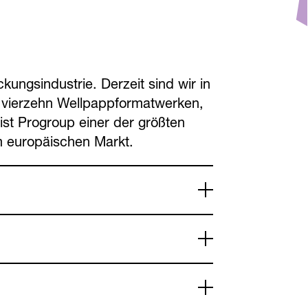
ungs­industrie. Derzeit sind wir in
 vierzehn Wellpapp­format­werken,
st Progroup einer der größten
m europäischen Markt.