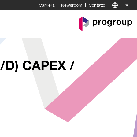
Carriera
Newsroom
Contatto
IT
Go
to
Homepage
D) CAPEX /