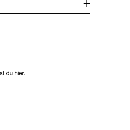
est du
hier
.