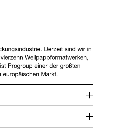
ungs­industrie. Derzeit sind wir in
 vierzehn Wellpapp­format­werken,
st Progroup einer der größten
m europäischen Markt.