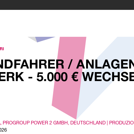
RI
NDFAHRER / ANLAG
RK - 5.000 € WECHS
A
, PROGROUP POWER 2 GMBH
, DEUTSCHLAND |
PRODUZI
2026