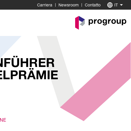
Carriera
Newsroom
Contatto
IT
Go
to
Homepage
ENFÜHRER
ELPRÄMIE
ONE